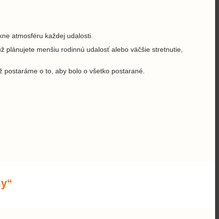
kne atmosféru každej udalosti.
už plánujete menšiu rodinnú udalosť alebo väčšie stretnutie,
ž postaráme o to, aby bolo o všetko postarané.
my“