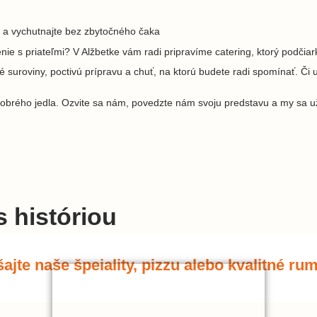
i a vychutnajte bez zbytočného čaka
e s priateľmi? V Alžbetke vám radi pripravíme catering, ktorý podčiar
é suroviny, poctivú prípravu a chuť, na ktorú budete radi spomínať. Či 
 dobrého jedla. Ozvite sa nám, povedzte nám svoju predstavu a my sa u
s históriou
jte naše špeiality, pizzu alebo kvalitné ru