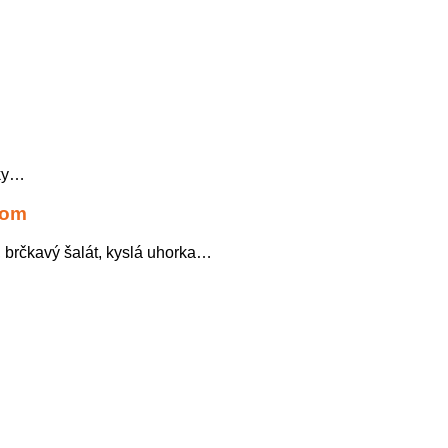
áky…
som
 brčkavý šalát, kyslá uhorka…