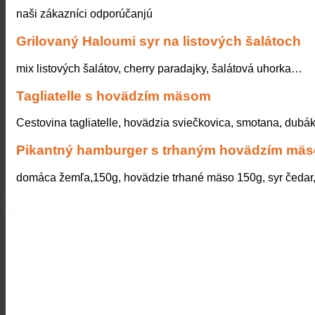
naši zákazníci odporúčanjú
Grilovaný Haloumi syr na listových šalátoch
mix listových šalátov, cherry paradajky, šalátová uhorka…
Tagliatelle s hovädzím mäsom
Cestovina tagliatelle, hovädzia sviečkovica, smotana, dub
Pikantný hamburger s trhaným hovädzím mä
domáca žemľa,150g, hovädzie trhané mäso 150g, syr čedar,