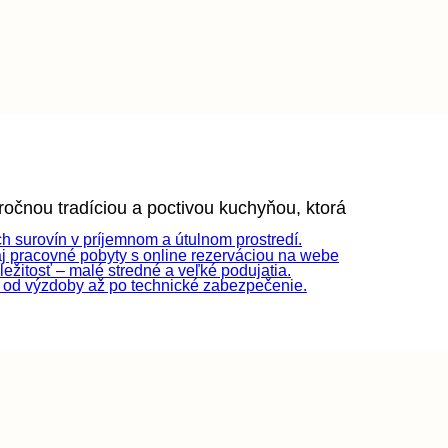
oročnou tradíciou a poctivou kuchyňou, ktorá
ých surovín v príjemnom a útulnom prostredí.
j pracovné pobyty s online rezerváciou na webe
ežitosť – malé stredné a veľké podujatia.
 od výzdoby až po technické zabezpečenie.