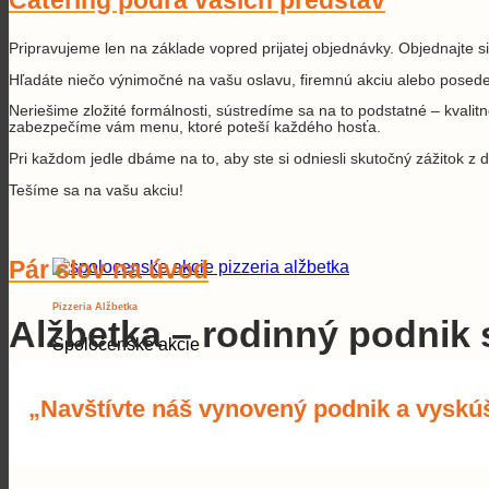
Pripravujeme len na základe vopred prijatej objednávky. Objednajte s
Hľadáte niečo výnimočné na vašu oslavu, firemnú akciu alebo posedeni
Neriešime zložité formálnosti, sústredíme sa na to podstatné – kvalitn
zabezpečíme vám menu, ktoré poteší každého hosťa.
Pri každom jedle dbáme na to, aby ste si odniesli skutočný zážitok z
Tešíme sa na vašu akciu!
Pár slov na úvod
Pizzeria Alžbetka
Alžbetka – rodinný podnik 
Spoločenské akcie
„Navštívte náš vynovený podnik a vyskúša