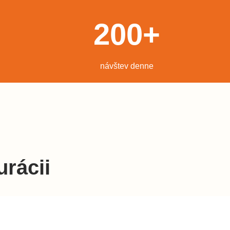
200
+
návštev denne
urácii