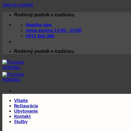
Skip to content
Rodinný podnik s tradíciou
Napíšte nám
mimo sezónu 11:00 - 22:00
0915 666 386
Rodinný podnik s tradíciou
Vitajte
Reštaurácia
Ubytovanie
Kontakt
Služby