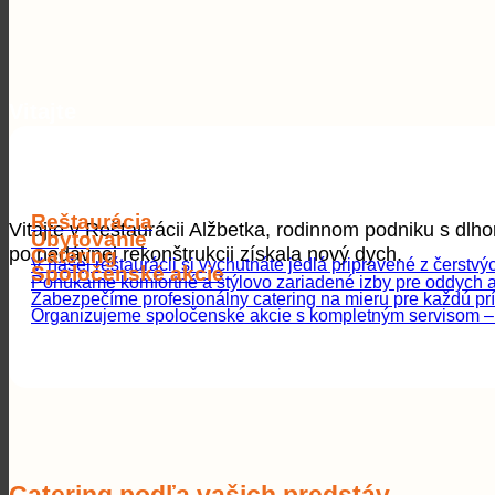
Vitajte
v Alžbetke
Reštaurácia
Vitajte v Reštaurácii Alžbetka, rodinnom podniku s dlh
Ubytovanie
po nedávnej rekonštrukcii získala nový dych.
Catering
V našej reštaurácii si vychutnáte jedlá pripravené z čerstv
Spoločenské akcie
Ponúkame komfortné a štýlovo zariadené izby pre oddych a
Zabezpečíme profesionálny catering na mieru pre každú príl
Organizujeme spoločenské akcie s kompletným servisom –
Catering podľa vašich predstáv