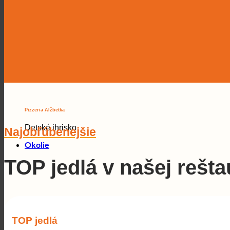
Pizzeria Alžbetka
Detské ihrisko
Najobľúbenejšie
Okolie
TOP jedlá v našej rešta
TOP jedlá